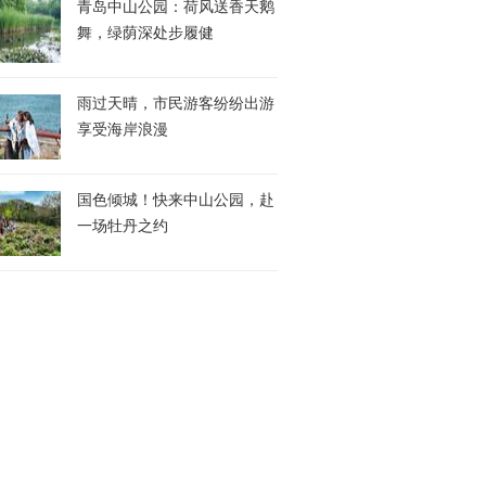
青岛中山公园：荷风送香天鹅
舞，绿荫深处步履健
雨过天晴，市民游客纷纷出游
享受海岸浪漫
国色倾城！快来中山公园，赴
一场牡丹之约