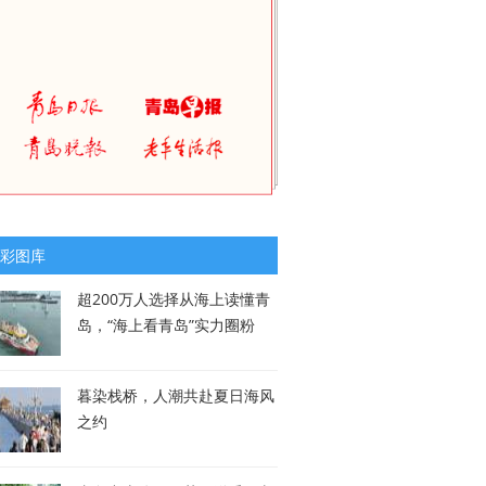
彩图库
超200万人选择从海上读懂青
岛，“海上看青岛”实力圈粉
暮染栈桥，人潮共赴夏日海风
之约