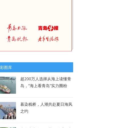
彩图库
超200万人选择从海上读懂青
岛，“海上看青岛”实力圈粉
暮染栈桥，人潮共赴夏日海风
之约