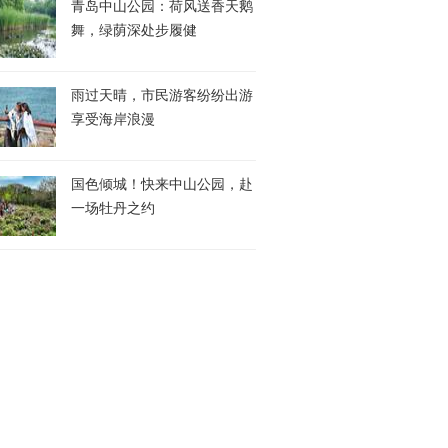
青岛中山公园：荷风送香天鹅
舞，绿荫深处步履健
雨过天晴，市民游客纷纷出游
享受海岸浪漫
国色倾城！快来中山公园，赴
一场牡丹之约