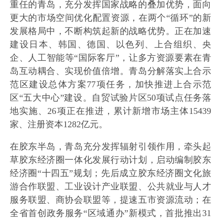
重任的青岛，充分发挥国家战略的叠加优势，面向
更大的市场空间优化配置资源，在两个“循环”的新
发展格局中，不断构筑起新的战略优势。正在加速
建设日本、韩国、德国、以色列、上合组织、央
企、人工智能等“国际客厅”，让多方资源要素在青
岛互动耦合、实现价值倍增。青岛分解落实上合示
范区建设总体方案77项任务，加快推进上合示范
区“五大中心”建设。自贸试验片区50项试点任务落
地实施、26项正在推进，累计新增市场主体15439
家、注册资本1282亿元。
在胶东半岛，青岛充分发挥辐射引领作用，牵头起
草胶东经济圈一体化发展行动计划，启动编制胶东
经济圈“十四五”规划；先后成立胶东经济圈文化旅
游合作联盟、工业设计产业联盟、公共就业与人才
服务联盟、商协会联盟等，提速五市资源流动；在
全省首创政务服务“区域通办”新模式，首批推出31