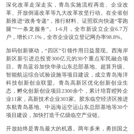
深化改革走深走实，青岛实施流程再造、企业改
革、开放倒逼改革等九大改革攻坚行动。在全省创
新推进“政务专递”，推行材料、证照双向快递“零跑
腿”“一条龙服务”。1-6月，全市新设立企业6.7万
户，增长17.1%，全市企业设立登记网办率98.8%。
加码创新驱动，“四区”引领作用日益显现。西海岸
新区新引进总投资300亿元的30个重点军民融合项
目。青岛蓝谷加快华录山东总部基地、超算升级、
智能航运综合试验设施等项目建设，成立青岛海洋
科技创新创业联盟。青岛高新区优化创新创业生
态，孵化创新创业项目2300余个，累计培育瞪羚企
业11家，高新技术企业303家。胶东临空经济区推进
东航青岛基地、中远海运空运山东总部基地等30个
项目建设，加快打造千亿级临空产业链。
开放始终是青岛最大的机遇。两年多来，勇担国之