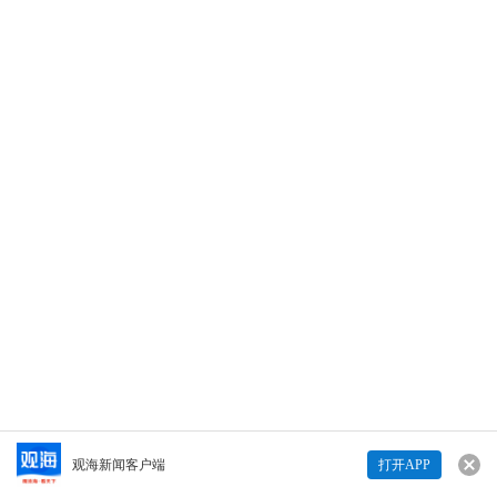
课程名称：八年级语文《我们仨》 授课年级：
山东青岛胶州市第七中学八年级 主讲人：山东
青岛胶州市第七中学教师 臧金萍
14
14
Copyright © 青岛日报社（集团）版权所有
打开观海
八年级语文《我们仨》（山东青岛胶州市第七中学）
查看详情>>
观海新闻客户端
打开APP