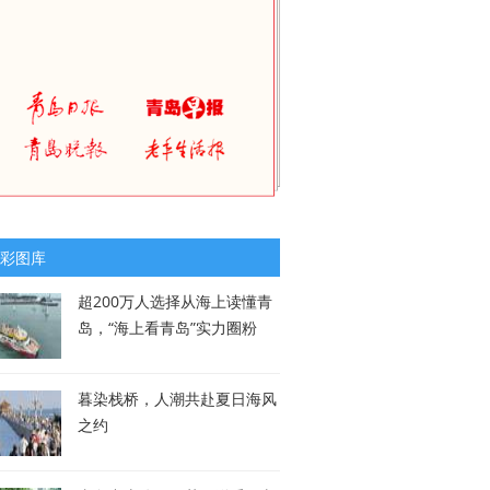
彩图库
超200万人选择从海上读懂青
岛，“海上看青岛”实力圈粉
暮染栈桥，人潮共赴夏日海风
之约