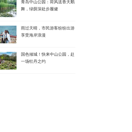
青岛中山公园：荷风送香天鹅
舞，绿荫深处步履健
雨过天晴，市民游客纷纷出游
享受海岸浪漫
国色倾城！快来中山公园，赴
一场牡丹之约