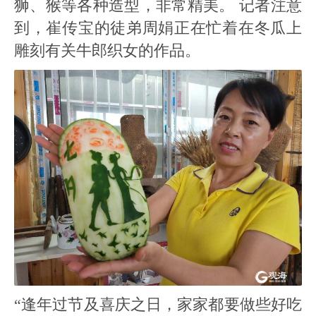
狮、猴等各种造型，非常精美。 记者注意
到，崔传宝的徒弟周娟正在忙着在冬瓜上
雕刻有关牛郎织女的作品。
“逢年过节及喜庆之日，家家都要做些好吃