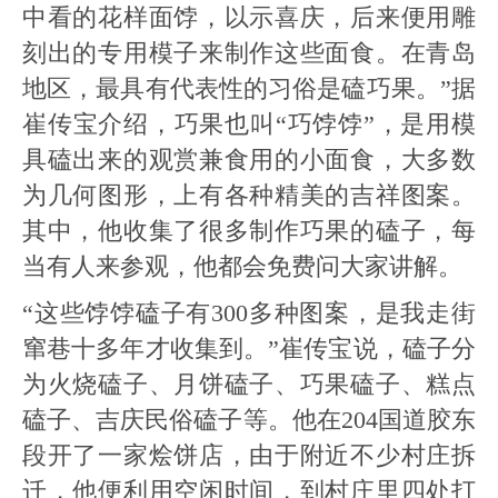
中看的花样面饽，以示喜庆，后来便用雕
刻出的专用模子来制作这些面食。在青岛
地区，最具有代表性的习俗是磕巧果。”据
崔传宝介绍，巧果也叫“巧饽饽”，是用模
具磕出来的观赏兼食用的小面食，大多数
为几何图形，上有各种精美的吉祥图案。
其中，他收集了很多制作巧果的磕子，每
当有人来参观，他都会免费问大家讲解。
“这些饽饽磕子有300多种图案，是我走街
窜巷十多年才收集到。”崔传宝说，磕子分
为火烧磕子、月饼磕子、巧果磕子、糕点
磕子、吉庆民俗磕子等。他在204国道胶东
段开了一家烩饼店，由于附近不少村庄拆
迁，他便利用空闲时间，到村庄里四处打