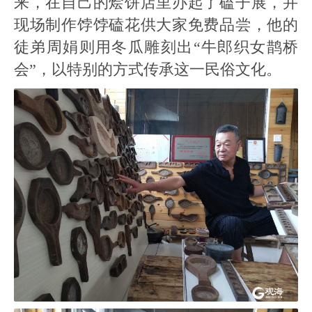
来，在自己的烩饼店里办起了磕子展，并
现场制作饽饽磕花供大家免费品尝，他的
徒弟周娟则用冬瓜雕刻出“牛郎织女鹊桥
会”，以特别的方式传承这一民俗文化。