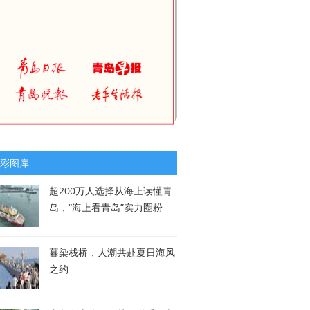
彩图库
超200万人选择从海上读懂青
岛，“海上看青岛”实力圈粉
暮染栈桥，人潮共赴夏日海风
之约