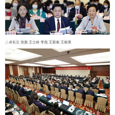
△卓长立 张惠 王士岭 李燕 王新春 王银香