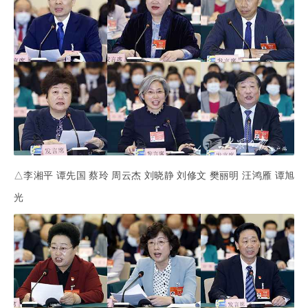
△李湘平 谭先国 蔡玲 周云杰 刘晓静 刘修文 樊丽明 汪鸿雁 谭旭
光