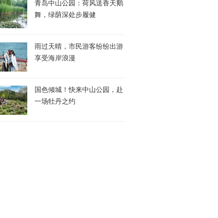
青岛中山公园：荷风送香天鹅
舞，绿荫深处步履健
雨过天晴，市民游客纷纷出游
享受海岸浪漫
国色倾城！快来中山公园，赴
一场牡丹之约