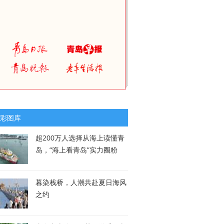
彩图库
超200万人选择从海上读懂青
岛，“海上看青岛”实力圈粉
暮染栈桥，人潮共赴夏日海风
之约