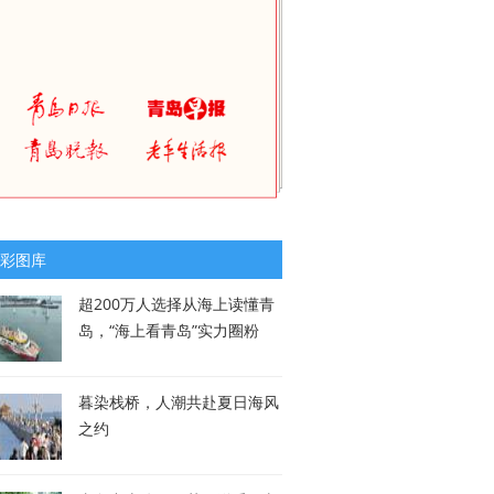
彩图库
超200万人选择从海上读懂青
岛，“海上看青岛”实力圈粉
暮染栈桥，人潮共赴夏日海风
之约