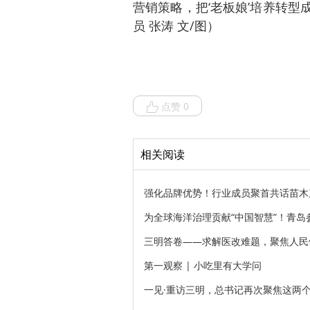
营销策略，把‘老板娘’培养转型
员 张涛 文/图）
点赞 0
相关阅读
强化品牌优势！行业成员聚首共话苗木
为全球海洋治理贡献“中国智慧”！青岛
三明答卷——求解医改难题，聚焦人民
第一观察 | 小吃里有大学问
一见·重访三明，总书记再次聚焦这两