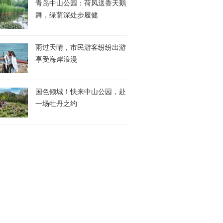
青岛中山公园：荷风送香天鹅
舞，绿荫深处步履健
雨过天晴，市民游客纷纷出游
享受海岸浪漫
国色倾城！快来中山公园，赴
一场牡丹之约