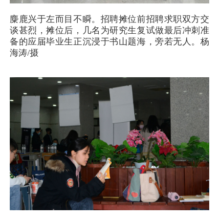
麋鹿兴于左而目不瞬。招聘摊位前招聘求职双方交
谈甚烈，摊位后，几名为研究生复试做最后冲刺准
备的应届毕业生正沉浸于书山题海，旁若无人。杨
海涛/摄