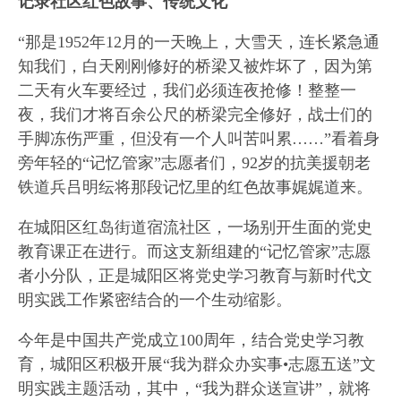
记录社区红色故事、传统文化
“那是1952年12月的一天晚上，大雪天，连长紧急通
知我们，白天刚刚修好的桥梁又被炸坏了，因为第
二天有火车要经过，我们必须连夜抢修！整整一
夜，我们才将百余公尺的桥梁完全修好，战士们的
手脚冻伤严重，但没有一个人叫苦叫累……”看着身
旁年轻的“记忆管家”志愿者们，92岁的抗美援朝老
铁道兵吕明纭将那段记忆里的红色故事娓娓道来。
在城阳区红岛街道宿流社区，一场别开生面的党史
教育课正在进行。而这支新组建的“记忆管家”志愿
者小分队，正是城阳区将党史学习教育与新时代文
明实践工作紧密结合的一个生动缩影。
今年是中国共产党成立100周年，结合党史学习教
育，城阳区积极开展“我为群众办实事•志愿五送”文
明实践主题活动，其中，“我为群众送宣讲”，就将