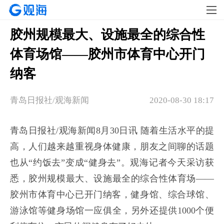
胶州规模最大、设施最全的综合性
体育场馆——胶州市体育中心开门
纳客
青岛日报社/观海新闻
2020-08-30 18:17
青岛日报社/观海新闻8月30日讯 随着生活水平的提
高，人们越来越重视身体健康，朋友之间聊的话题
也从“约饭去”变成“健身去”。观海记者今天采访获
悉，胶州规模最大、设施最全的综合性体育场——
胶州市体育中心已开门纳客，健身馆、综合球馆、
游泳馆等健身场馆一应俱全，另外还提供1000个便