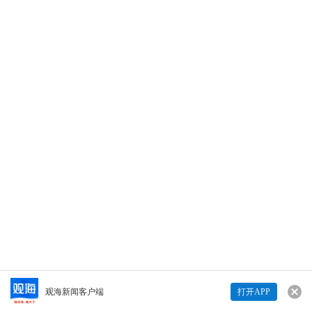
2021年考研成绩已陆续公布，青岛大学医学部
2017级医学检验技术专业汇园3号楼B204宿舍的
五位女生，全部通过考研复试，分别被北京大
学、复旦大学、上海交通大学、同济大学、山
东大学五所985工程院校拟录取。（青岛日报社/
观海新闻记者 金璐 实习生 杜明玥 | 责任编辑 魏
158
海琳）
打开观海
158
青岛大学这个宿舍火了！5人全部上岸985名校
查看详情>>
Copyright © 青岛日报社（集团）版权所有
观海新闻客户端
打开APP