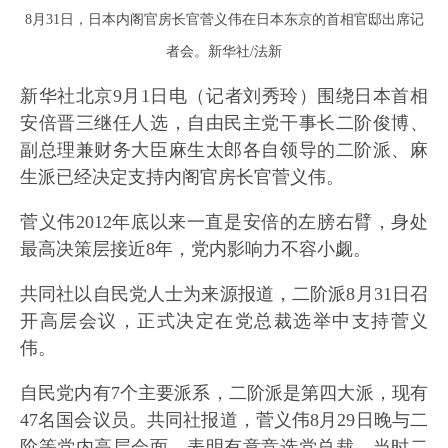
8月31日，日本内阁官房长官菅义伟在日本东京的首相官邸出席记
者会。新华社/法新
新华社北京9月1日电（记者刘秀玲）围绕日本首相
安倍晋三继任人选，自由民主党干事长二阶俊博、
副总理兼财务大臣麻生太郎各自领导的二阶派、麻
生派已经决定支持内阁官房长官菅义伟。
菅义伟2012年底以来一直是安倍的左膀右臂，身处
最高决策层接近8年，党内影响力不容小觑。
共同社以自民党人士为来源报道，二阶派8月31日召
开高层会议，正式决定在党总裁选举中支持菅义
伟。
自民党内有7个主要派系，二阶
派是第四大派，现有
47名国会议员。共同社报道，菅义伟8月29日晚与二
阶等党内高层会面，表明有意竞选党总裁，当时二