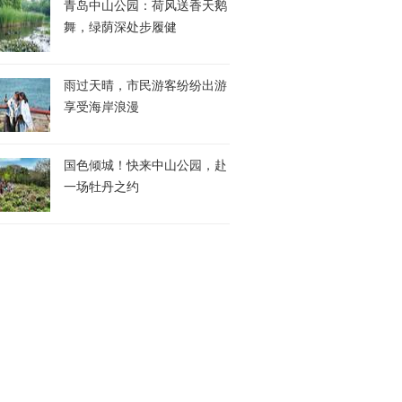
青岛中山公园：荷风送香天鹅
舞，绿荫深处步履健
雨过天晴，市民游客纷纷出游
享受海岸浪漫
国色倾城！快来中山公园，赴
一场牡丹之约