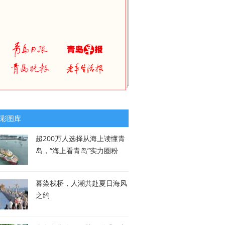
彩图库
超200万人选择从海上读懂青
岛，“海上看青岛”实力圈粉
暮染栈桥，人潮共赴夏日海风
之约