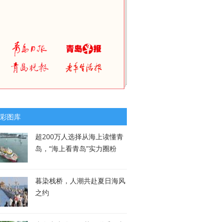
彩图库
超200万人选择从海上读懂青
岛，“海上看青岛”实力圈粉
暮染栈桥，人潮共赴夏日海风
之约