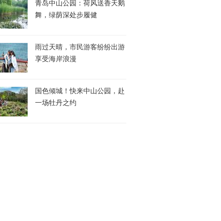
青岛中山公园：荷风送香天鹅
舞，绿荫深处步履健
雨过天晴，市民游客纷纷出游
享受海岸浪漫
国色倾城！快来中山公园，赴
一场牡丹之约