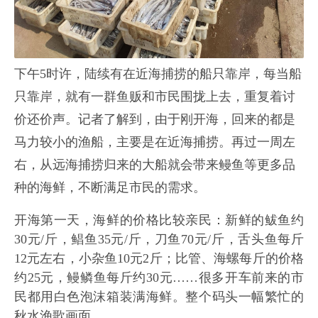
下午5时许，陆续有在近海捕捞的船只靠岸，每当船
只靠岸，就有一群鱼贩和市民围拢上去，重复着讨
价还价声。记者了解到，由于刚开海，回来的都是
马力较小的渔船，主要是在近海捕捞。再过一周左
右，从远海捕捞归来的大船就会带来鳗鱼等更多品
种的海鲜，不断满足市民的需求。
开海第一天，海鲜的价格比较亲民：新鲜的鲅鱼约
30元/斤，鲳鱼35元/斤，刀鱼70元/斤，舌头鱼每斤
12元左右，小杂鱼10元2斤；比管、海螺每斤的价格
约25元，鳗鳞鱼每斤约30元……很多开车前来的市
民都用白色泡沫箱装满海鲜。整个码头一幅繁忙的
秋水渔歌画面。