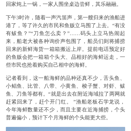
回家炖上一锅，一家人围坐桌边尝鲜，其乐融融。
下午3时许，随着一声汽笛声，第一艘归来的渔船进
港了，等了许久的市民和鱼贩立马围了上去。“有没
有鲅鱼？”“刀鱼怎么卖？”……码头上立马热闹起
来，船老大被各种询价声包围了，船员们则将捕捞
回来的新鲜海货一箱箱搬运上岸。提前电话预定好
的鱼贩会把一箱箱个头大、品相好的海鲜运走，一
些市民也抢着购买自己相中的海鲜。
记者看到，这一船海鲜的品种还真不少，舌头鱼、
小鲳鱼、比管、八带、小黄鱼、梭子蟹、对虾、鲅
鱼、刀鱼等都有。“就是出去在附近海域拉了两网就
赶紧回来了，赶个开门红。 ”渔船老板石学龙说，
今年海鲜数量还不少，而且主要在近海捕捞，个头
普遍偏小，预计下个月海鲜的个头能更大些。