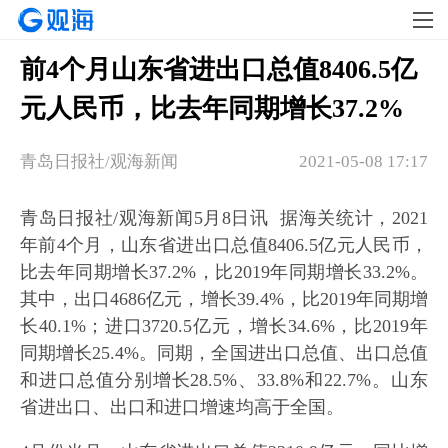
前4个月山东省进出口总值8406.5亿
元人民币，比去年同期增长37.2%
青岛日报社/观海新闻
2021-05-08 17:17
青岛日报社/观海新闻5月8日讯 据海关统计，2021
年前4个月，山东省进出口总值8406.5亿元人民币，
比去年同期增长37.2%，比2019年同期增长33.2%。
其中，出口4686亿元，增长39.4%，比2019年同期增
长40.1%；进口3720.5亿元，增长34.6%，比2019年
同期增长25.4%。同期，全国进出口总值、出口总值
和进口总值分别增长28.5%、33.8%和22.7%。山东
省进出口、出口和进口增速均高于全国。