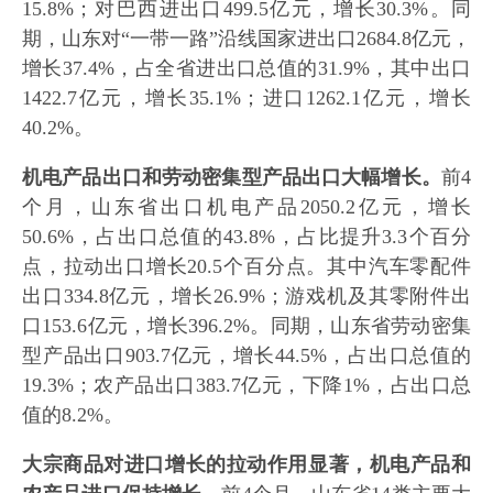
15.8%；对巴西进出口499.5亿元，增长30.3%。同
期，山东对“一带一路”沿线国家进出口2684.8亿元，
增长37.4%，占全省进出口总值的31.9%，其中出口
1422.7亿元，增长35.1%；进口1262.1亿元，增长
40.2%。
机电产品出口和劳动密集型产品出口大幅增长。
前4
个月，山东省出口机电产品2050.2亿元，增长
50.6%，占出口总值的43.8%，占比提升3.3个百分
点，拉动出口增长20.5个百分点。其中汽车零配件
出口334.8亿元，增长26.9%；游戏机及其零附件出
口153.6亿元，增长396.2%。同期，山东省劳动密集
型产品出口903.7亿元，增长44.5%，占出口总值的
19.3%；农产品出口383.7亿元，下降1%，占出口总
值的8.2%。
大宗商品对进口增长的拉动作用显著，机电产品和