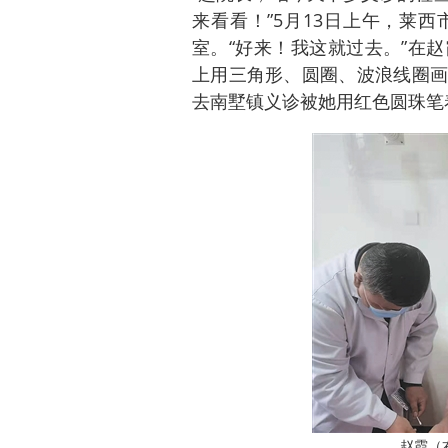
来看看！”5月13日上午，莱
室。“好来！我这就过去。”在
上用三角形、圆圈、波浪线圈画
去南墅镇义诊被她用红色圆珠笔
赵霞（