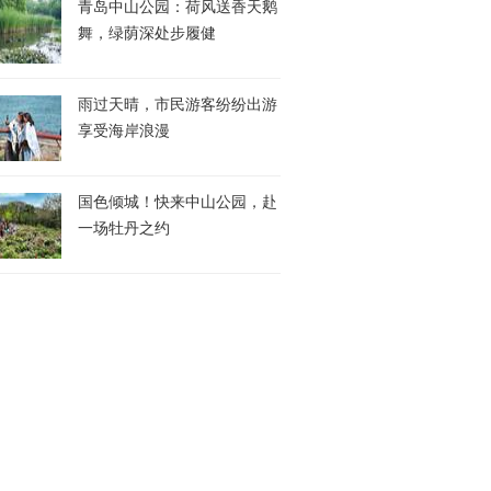
青岛中山公园：荷风送香天鹅
舞，绿荫深处步履健
雨过天晴，市民游客纷纷出游
享受海岸浪漫
国色倾城！快来中山公园，赴
一场牡丹之约