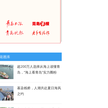
彩图库
超200万人选择从海上读懂青
岛，“海上看青岛”实力圈粉
暮染栈桥，人潮共赴夏日海风
之约