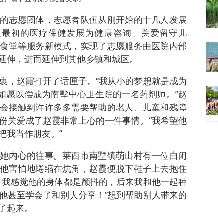
的志愿团体，志愿者队伍从刚开始的十几人发展
从最初的医疗保健发展为健康咨询、关爱留守儿
食堂等服务新模式，实现了志愿服务由医院内部
延伸，进而延伸到其他乡镇和城区。
衷，赵霞打开了话匣子。“我从小的梦想就是成为
我如愿以偿成为南墅中心卫生院的一名药剂师。”赵
会接触到许许多多需要帮助的老人、儿童和残障
份关爱成了赵霞非常上心的一件事情。“我希望他
把我当作朋友。”
她内心的往事。莱西市南墅镇萌山村有一位自闭
他害怕地蜷缩在炕角，赵霞便脱下鞋子上去抱住
，我感觉他的身体都是颤抖的，后来我和他一起种
他甚至学会了和别人分享！”想到帮助别人带来的
了起来。