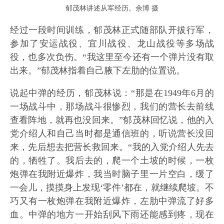
郁茂林讲述从军经历。余博 摄
经过一段时间训练，郁茂林正式随部队开拔行军，
参加了安运战役、宜川战役、龙山战役等多场战
役，也多次负伤。“我这里至今还有一个弹片没有取
出来。”郁茂林指着自己腋下左肋的位置说。
说起中弹的经历，郁茂林说：“那是在1949年6月的
一场战斗中，那场战斗很惨烈，我们的营长去前线
查看阵地，就再也没回来。”郁茂林回忆说，他的入
党介绍人和自己当时都是通信班的，听说营长没回
来，先后想去把营长救回来。“我的入党介绍人先去
的，牺牲了。我后去的，爬一个土坡的时候，一枚
炮弹在我附近爆炸，我当时脑子里一片空白，缓了
一会儿，摸摸身上发现‘零件’都在，就继续爬坡。不
巧又有一枚炮弹在我附近爆炸，左肋中弹流了好多
血。中弹的地方一开始刮风下雨还能感到疼，现在