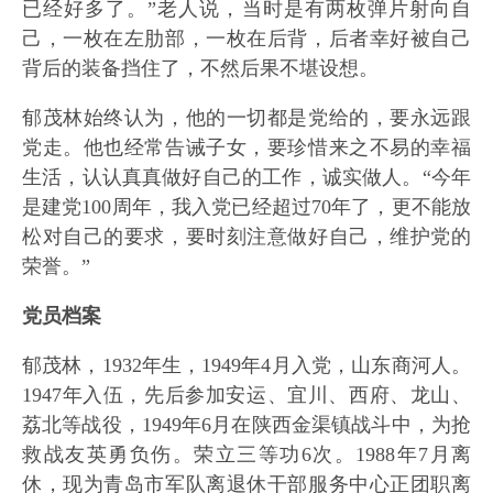
已经好多了。”老人说，当时是有两枚弹片射向自
己，一枚在左肋部，一枚在后背，后者幸好被自己
背后的装备挡住了，不然后果不堪设想。
郁茂林始终认为，他的一切都是党给的，要永远跟
党走。他也经常告诫子女，要珍惜来之不易的幸福
生活，认认真真做好自己的工作，诚实做人。“今年
是建党100周年，我入党已经超过70年了，更不能放
松对自己的要求，要时刻注意做好自己，维护党的
荣誉。”
党员档案
郁茂林，1932年生，1949年4月入党，山东商河人。
1947年入伍，先后参加安运、宜川、西府、龙山、
荔北等战役，1949年6月在陕西金渠镇战斗中，为抢
救战友英勇负伤。荣立三等功6次。1988年7月离
休，现为青岛市军队离退休干部服务中心正团职离