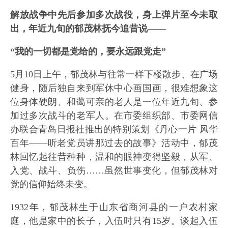
解放战争中先后参加多次战役，身上弹片至今未取
出，年近九旬的郁茂林抚今追昔说——
“我的一切都是党给的，要永远跟党走”
5月10日上午，郁茂林与往常一样下楼散步、在广场
健身，随后独自来到军休中心画国画，很难想象这
位身体硬朗、和蔼可亲的老人是一位年近九旬、参
加过多次战斗的老军人。在市委组织部、市委网信
办联合青岛日报社推出的特别策划《丹心一片 风华
百年——听老党员讲那过去的故事》活动中，郁茂
林回忆起往昔种种，温和的眼神变得坚毅，从军、
入党、战斗、负伤……虽然世事变化，但郁茂林对
党的信仰始终未变。
1932年，郁茂林生于山东省商河县的一户农村家
庭，他是家中的长子，入伍时只有15岁。谈起入伍