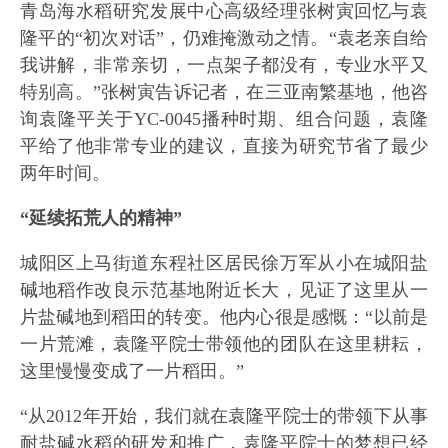
青岛海水稻研究发展中心高级经理张树寅回忆与袁
隆平的“初次对话”，仍难掩激动之情。“袁老亲自给
我讲解，非常亲切，一点架子都没有，专业水平又
特别高。”张树寅告诉记者，在三亚南繁基地，他咨
询袁隆平关于YC-0045播种时期、组合问题，袁隆
平给了他非常专业的建议，直接为研究节省了最少
两年时间。
“延续拓荒人的精神”
城阳区上马街道东程社区居民徐万军从小在城阳盐
碱地稻作改良示范基地附近长大，见证了这里从一
片盐碱地到稻田的转变。他内心很是感慨：“以前是
一片荒滩，袁隆平院士带领他的团队在这里耕耘，
这里慢慢变成了一片稻田。”
“从2012年开始，我们就在袁隆平院士的带领下从事
耐盐碱水稻的研发和推广，袁隆平院士的梦想已经