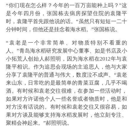
“你们现在怎么样？今年的一百万亩能种上吗？”这
是今年四月份，张国栋去病房探望住院的袁隆平
时，袁隆平首先跟他说的话。“虽然只有短短一二十
分钟时间，但他还是挂念着海水稻。”张国栋说。
“袁老是一个非常简单、对物质特别不看重的
人。”青岛海水稻研究发展中心董事、如是书店及小
小拓荒人创始人郝照明，因为海水稻在2012年与袁
隆平相识。作为追思会现场的主追思人，他与大家
分享了袁隆平的普通与伟大，数度泣不成声。“袁老
来山东，日常吃的是最简单的青菜豆腐，几乎不喝
酒。有时候和袁老交往很难，在参加一些活动时，
如果对方许诺他个人一些名誉或者物质时，他是和
对方没有话说的。有时候和袁老交往又很容易，如
果对方谈及能够支持海水稻发展时，他立刻专注、
聚精会神起来。”郝照明说。