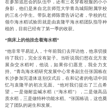
在参加追思会的队伍中，还有三名穿着校服的小小
身影，他们是来自北京师范大学青岛城阳附属学校
的三名小学生。带队老师陈蕾告诉记者，学校的红
领巾海水稻试验田就是由袁隆平海水稻团队指导种
植的，目前已经有了第一季的收获。
“病床上的他挂念着海水稻”
“他非常平易近人，十年前我们去拜访他，他亲切接
待了我们，完全没有架子。当听说我们想在北方发
展杂交水稻时，他说，如果你们愿意，我全力支
持。”青岛海水稻研究发展中心常务副主任张国栋在
长沙参加完遗体送别仪式后，在和记者的电话中回
忆与袁隆平的初次见面。“他对我们提出了三点希
望，一是做耐盐碱水稻（“海水稻”），二是做高品
质水稻，三是做特种功能水稻。”张国栋说，这也奠
定了团队的诞生和发展。