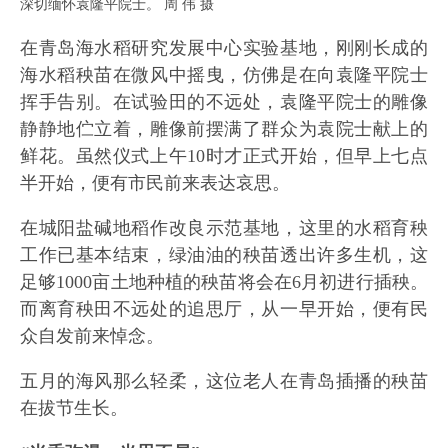
深切缅怀袁隆平院士。 周 伟 摄
在青岛海水稻研究发展中心实验基地，刚刚长成的
海水稻秧苗在微风中摇曳，仿佛是在向袁隆平院士
挥手告别。在试验田的不远处，袁隆平院士的雕像
静静地伫立着，雕像前摆满了群众为袁院士献上的
鲜花。虽然仪式上午10时才正式开始，但早上七点
半开始，便有市民前来表达哀思。
在城阳盐碱地稻作改良示范基地，这里的水稻育秧
工作已基本结束，绿油油的秧苗透出许多生机，这
足够1000亩土地种植的秧苗将会在6月初进行插秧。
而离育秧田不远处的追思厅，从一早开始，便有民
众自发前来悼念。
五月的海风那么轻柔，这位老人在青岛插播的秧苗
在拔节生长。