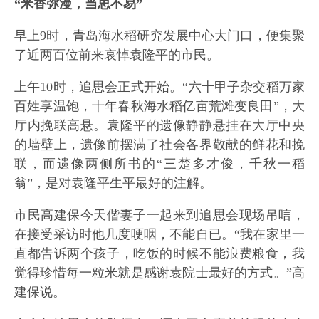
“米香弥漫，当思不易”
早上9时，青岛海水稻研究发展中心大门口，便集聚
了近两百位前来哀悼袁隆平的市民。
上午10时，追思会正式开始。“六十甲子杂交稻万家
百姓享温饱，十年春秋海水稻亿亩荒滩变良田”，大
厅内挽联高悬。袁隆平的遗像静静悬挂在大厅中央
的墙壁上，遗像前摆满了社会各界敬献的鲜花和挽
联，而遗像两侧所书的“三楚多才俊，千秋一稻
翁”，是对袁隆平生平最好的注解。
市民高建保今天偕妻子一起来到追思会现场吊唁，
在接受采访时他几度哽咽，不能自已。“我在家里一
直都告诉两个孩子，吃饭的时候不能浪费粮食，我
觉得珍惜每一粒米就是感谢袁院士最好的方式。”高
建保说。