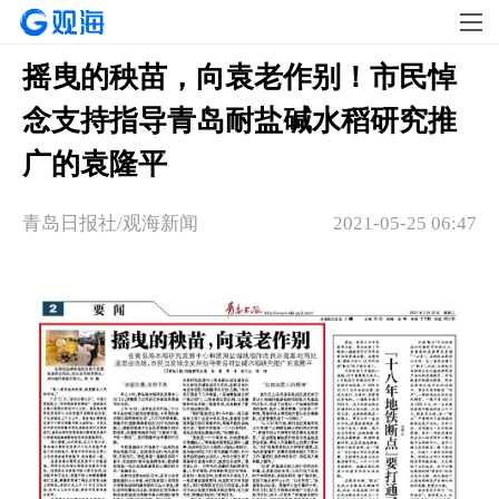
摇曳的秧苗，向袁老作别！市民悼
念支持指导青岛耐盐碱水稻研究推
广的袁隆平
青岛日报社/观海新闻
2021-05-25 06:47