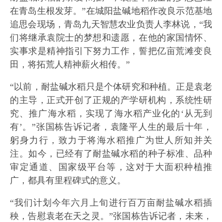
在青岛生根发芽。”在城阳盐碱地稻作改良示范基地
追思会现场，青岛九天智慧农业负责人李林说，“我
们将继承袁院士的梦想和遗愿，在他的家国情怀、
实事求是精神指引下努力工作，誓把亿亩荒滩变良
田，将拓荒人精神薪火相传。”
“以前，耐盐碱水稻只是个体研究和种植。正是袁老
的主导，正式开创了正规的产学研机构，系统性研
究、推广海水稻，实现了海水稻产业化的‘从无到
有’。”张国栋告诉记者，袁隆平人生的最后十年，
躬身力行，致力于将海水稻推广为世人所知并关
注。如今，已经有了耐盐碱水稻的种子标准、品种
审定通道、国家级平台等，这对于大面积种植推
广，都具有里程碑式的意义。
“我们计划今年六月上旬进行百万亩耐盐碱水稻插
秧，告慰袁老在天之灵。”张国栋告诉记者，未来，