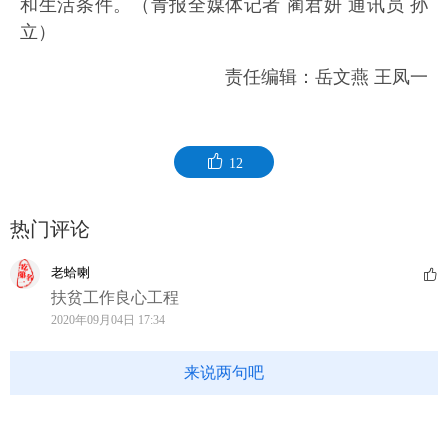
和生活条件。（青报全媒体记者 蔺君妍 通讯员 孙
立）
责任编辑：岳文燕 王凤一
12
热门评论
老蛤喇
扶贫工作良心工程
2020年09月04日 17:34
来说两句吧