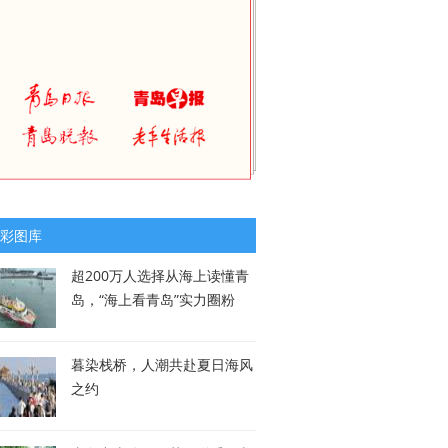
彩图库
超200万人选择从海上读懂青
岛，“海上看青岛”实力圈粉
暮染栈桥，人潮共赴夏日海风
之约