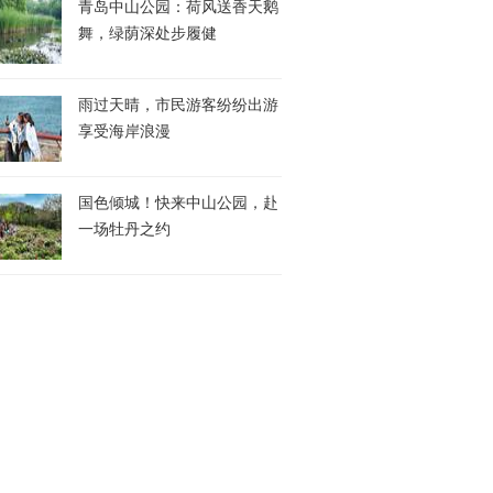
青岛中山公园：荷风送香天鹅
舞，绿荫深处步履健
雨过天晴，市民游客纷纷出游
享受海岸浪漫
国色倾城！快来中山公园，赴
一场牡丹之约