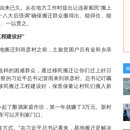
由来已久。从在地方工作时提出让连家船民“搬上
十八大后强调“确保搬迁群众搬得出、稳得住、能
承、一以贯之。
程建设好”
易地搬迁到班彦村之前，土族贫困户吕有金和乡亲
精
这样的困难群众，通过移民搬迁让你们过上好日
青海考察的习近平总书记冒雨来到班彦村。总书记叮嘱
移民搬迁工程建设好，保质保量让村民们搬入新
金办起了酿酒家庭作坊，第一年就赚了3万元。新村
车可以开到家门口。
效方式。”在习近平总书记看来，易地搬迁是解决