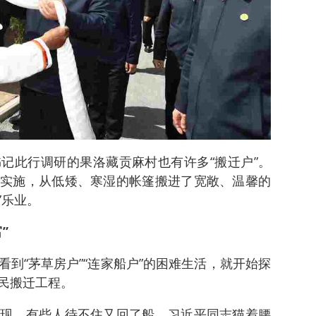
记此行调研的果洛藏贡麻村也有许多“搬迁户”。
实施，从低矮、寒湿的帐篷搬进了宽敞、温馨的
”乐业。
”
到“茅草房户”“连家船户”的困难生活，就开始探
民搬迁工程。
现，有些人待不住又回了船。习近平同志猫着腰