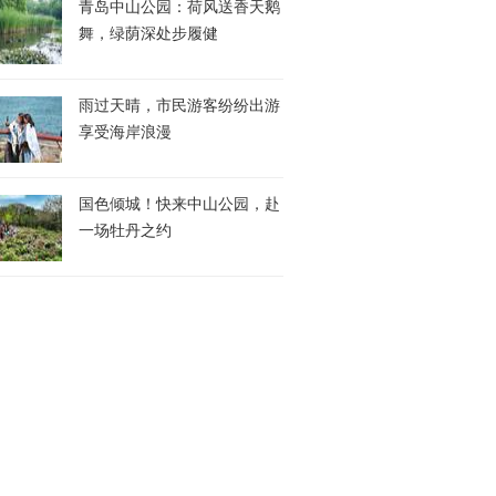
青岛中山公园：荷风送香天鹅
舞，绿荫深处步履健
雨过天晴，市民游客纷纷出游
享受海岸浪漫
国色倾城！快来中山公园，赴
一场牡丹之约