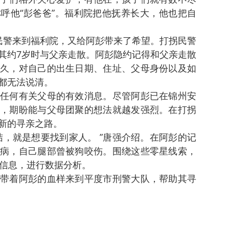
呼他“彭爸爸”。福利院把他抚养长大，他也把自
民警来到福利院，又给阿彭带来了希望。打拐民警
其约7岁时与父亲走散。阿彭隐约记得和父亲走散
久，对自己的出生日期、住址、父母身份以及如
都无法说清。
任何有关父母的有效消息。尽管阿彭已在锦州安
，期盼能与父母团聚的想法就越发强烈。在打拐
新的寻亲之路。
结，就是想要找到家人。 ”唐强介绍。在阿彭的记
病，自己腿部曾被狗咬伤。围绕这些零星线索，
A信息，进行数据分析。
带着阿彭的血样来到平度市刑警大队，帮助其寻