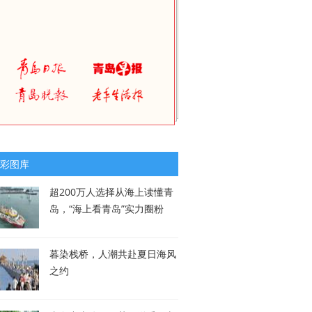
彩图库
超200万人选择从海上读懂青
岛，“海上看青岛”实力圈粉
暮染栈桥，人潮共赴夏日海风
之约