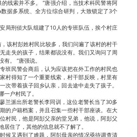
供的线索并不多。 ”唐强介绍，当技术科民警将阿
A数据多系统、全方位综合研判，大致锁定了3个
安局刑侦大队组建了10人的专班队伍，挨个村庄
访，该村彭姓村民比较多，我们问遍了该村的村干
无走失的孩子，结果都说没有。我们又询问了周
有。 ”唐强说。
专班民警会商后，认为应该把在外工作的村民也
家村得知了一个重要线索，村干部反映，村里有
一次带着孩子回乡认亲，回去途中走失了孩子。
哪一户村民了。
蓼兰派出所老警长李同训，这位老警长当了30多
期的户籍档案，并且召集一些村干部座谈。在大
位村民，他是阿彭父亲的堂兄弟，他说，阿彭父
地居住了，其他的信息就不了解了。
时候又遇到了难题，阿彭母亲的情况亟待调查清