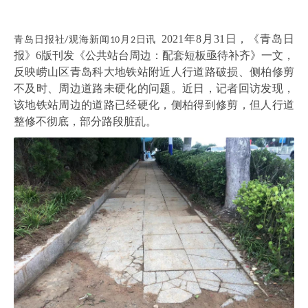
2021
年8月31日，《青岛日
青岛日报社
观海新闻
月
日讯
/
10
2
报》6版刊发《公共站台周边：配套短板亟待补齐》一文，
反映崂山区青岛科大地铁站附近人行道路破损、侧柏修剪
不及时、周边道路未硬化的问题。近日，记者回访发现，
该地铁站周边的道路已经硬化，侧柏得到修剪，但人行道
整修不彻底，部分路段脏乱。