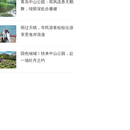
青岛中山公园：荷风送香天鹅
舞，绿荫深处步履健
雨过天晴，市民游客纷纷出游
享受海岸浪漫
国色倾城！快来中山公园，赴
一场牡丹之约