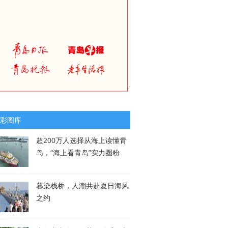
彩图库
超200万人选择从海上读懂青
岛，“海上看青岛”实力圈粉
暮染栈桥，人潮共赴夏日海风
之约