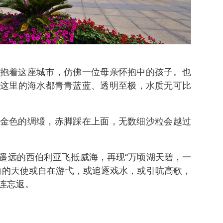
抱着这座城市，仿佛一位母亲怀抱中的孩子。也
这里的海水都青青蓝蓝、透明至极，水质无可比
金色的绸缎，赤脚踩在上面，无数细沙粒会越过
遥远的西伯利亚飞抵威海，再现“万顷湖天碧，一
白的天使或自在游弋，或追逐戏水，或引吭高歌，
连忘返。