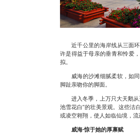
近千公里的海岸线从三面环
许是得益于母亲的垂青和怜爱，
拟。
威海的沙滩细腻柔软，如同
脚趾亲吻你的脚面。
进入冬季，上万只大天鹅从
池雪花白”的壮美景观。这些洁
或凌空翱翔，使人如临仙境，流
威海·惊于她的厚禀赋