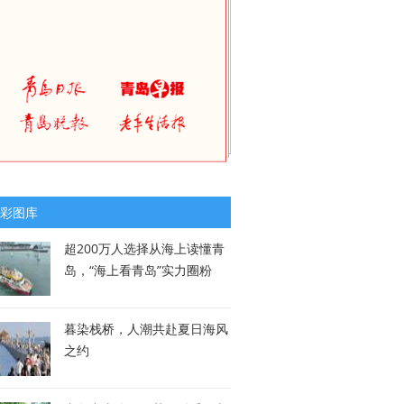
彩图库
超200万人选择从海上读懂青
岛，“海上看青岛”实力圈粉
暮染栈桥，人潮共赴夏日海风
之约