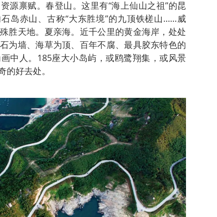
资源禀赋。春登山。这里有“海上仙山之祖”的昆
的石岛赤山、古称“大东胜境”的九顶铁槎山……威
殊胜天地。夏亲海。近千公里的黄金海岸，处处
石为墙、海草为顶、百年不腐、最具胶东特色的
画中人。185座大小岛屿，或鸥鹭翔集，或风景
奇的好去处。