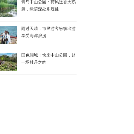
青岛中山公园：荷风送香天鹅
舞，绿荫深处步履健
雨过天晴，市民游客纷纷出游
享受海岸浪漫
国色倾城！快来中山公园，赴
一场牡丹之约