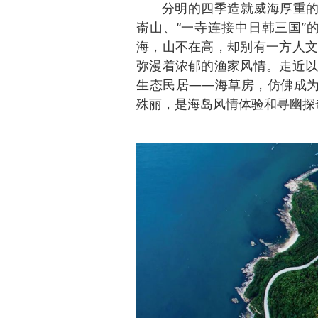
分明的四季造就威海厚重的
嵛山、“一寺连接中日韩三国”
海，山不在高，却别有一方人文
弥漫着浓郁的渔家风情。走近以
生态民居——海草房，仿佛成为
殊丽，是海岛风情体验和寻幽探