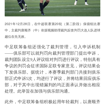
2021年12月28日，在中超联赛第20轮（第二阶段）保级组比赛
中，主裁判唐顺齐（中）依据视频助理裁判反馈判罚大连人队进球
越位在先无效。
中足联筹备组还强化了裁判管理，引入申诉机制
——俱乐部可以就判罚向裁判管理部门提出申诉，
裁判团队设立9人评议组对判罚进行评议，特别具有
争议的判罚会征求国际足联专家意见，评议结果会
下发俱乐部。据统计，本赛季裁判部门共接到俱乐
部正式申诉5次，均进行了评议，并将结果回应俱乐
部，对于其中出现错漏判的均正面承认并做出相应
处理。此举旨在加强与俱乐部沟通。
此外，中足联筹备组积极起用年轻裁判，以唐顺齐