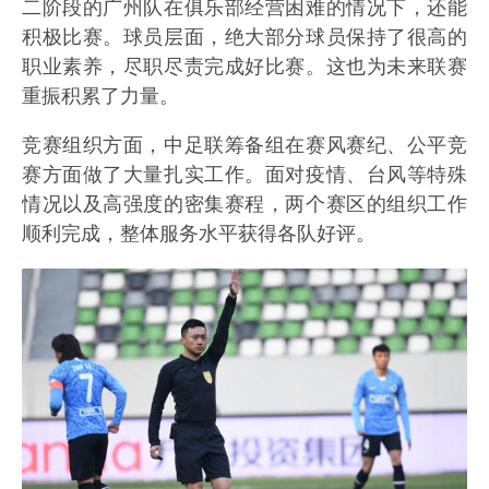
二阶段的广州队在俱乐部经营困难的情况下，还能
积极比赛。球员层面，绝大部分球员保持了很高的
职业素养，尽职尽责完成好比赛。这也为未来联赛
重振积累了力量。
竞赛组织方面，中足联筹备组在赛风赛纪、公平竞
赛方面做了大量扎实工作。面对疫情、台风等特殊
情况以及高强度的密集赛程，两个赛区的组织工作
顺利完成，整体服务水平获得各队好评。