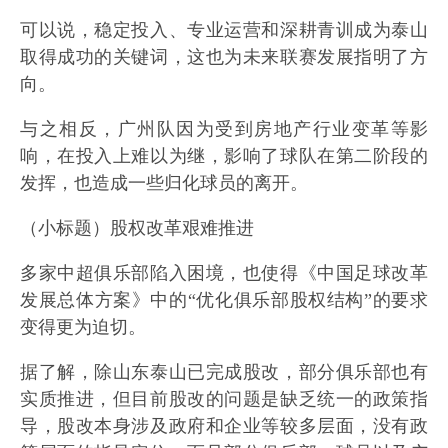
可以说，稳定投入、专业运营和深耕青训成为泰山
取得成功的关键词，这也为未来联赛发展指明了方
向。
与之相反，广州队因为受到房地产行业变革等影
响，在投入上难以为继，影响了球队在第二阶段的
发挥，也造成一些归化球员的离开。
（小标题）股权改革艰难推进
多家中超俱乐部陷入困境，也使得《中国足球改革
发展总体方案》中的“优化俱乐部股权结构”的要求
变得更为迫切。
据了解，除山东泰山已完成股改，部分俱乐部也有
实质推进，但目前股改的问题是缺乏统一的政策指
导，股改本身涉及政府和企业等较多层面，没有政