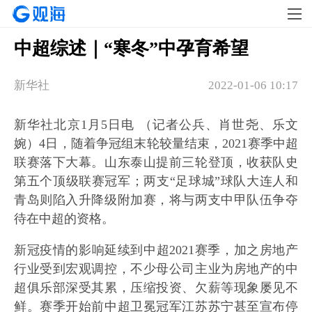
中超综述｜“寒冬”中孕育希望
新华社
2022-01-06 10:17
新华社北京1月5日电 （记者公兵、肖世尧、乐文
婉）4日，随着争冠组末轮较量结束，2021赛季中超
联赛落下大幕。山东泰山提前三轮登顶，收获队史
第五个顶级联赛冠军；两支“足球城”球队大连人和
青岛则陷入升降级附加赛，将与两支中甲队伍争夺
待在中超的资格。
新冠疫情的影响延续到中超2021赛季，加之房地产
行业受到宏观调控，不少母公司主业为房地产的中
超俱乐部深受其累，压缩投资、欠薪等现象屡见不
鲜。赛季开始前中超卫冕冠军江苏苏宁甚至宣布停