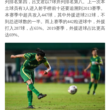
列排名第四，吕文君以7球并列排名第八。上一次本
土球员有3人进入射手榜前十还要追溯到2013赛季。
本赛季中超共攻入447球，其中外援进球212球，不
到总进球数的一半。而上赛季的442粒进球中，外援
打入287球，占65%。2019赛季，外援进球占比更高
达69%。