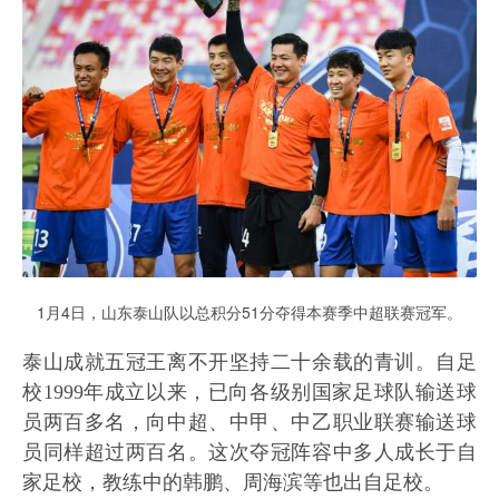
1月4日，山东泰山队以总积分51分夺得本赛季中超联赛冠军。
泰山成就五冠王离不开坚持二十余载的青训。自足
校1999年成立以来，已向各级别国家足球队输送球
员两百多名，向中超、中甲、中乙职业联赛输送球
员同样超过两百名。这次夺冠阵容中多人成长于自
家足校，教练中的韩鹏、周海滨等也出自足校。