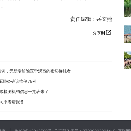
）。
责任编辑：岳文燕
分享到
诊病例，无新增解除医学观察的密切接触者
冠肺炎确诊病例76例
酸检测机构信息一览表来了
同乘者请报备
所有
鲁ICP备12013509号
公安部备案号：37020202001415
互联网新