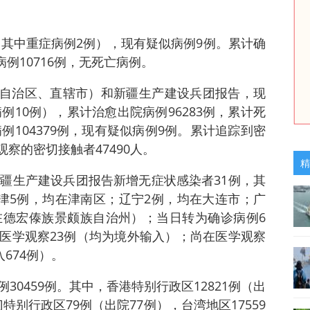
（其中重症病例2例），现有疑似病例9例。累计确
病例10716例，无死亡病例。
省（自治区、直辖市）和新疆生产建设兵团报告，现
例10例），累计治愈出院病例96283例，累计死
例104379例，现有疑似病例9例。累计追踪到密
观察的密切接触者47490人。
精
新疆生产建设兵团报告新增无症状感染者31例，其
天津5例，均在津南区；辽宁2例，均在大连市；广
在德宏傣族景颇族自治州）；当日转为确诊病例6
医学观察23例（均为境外输入）；尚在医学观察
674例）。
0459例。其中，香港特别行政区12821例（出
门特别行政区79例（出院77例），台湾地区17559