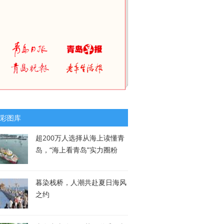
彩图库
超200万人选择从海上读懂青
岛，“海上看青岛”实力圈粉
暮染栈桥，人潮共赴夏日海风
之约