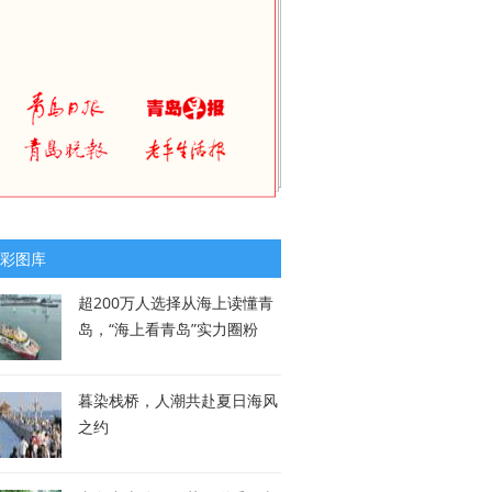
彩图库
超200万人选择从海上读懂青
岛，“海上看青岛”实力圈粉
暮染栈桥，人潮共赴夏日海风
之约