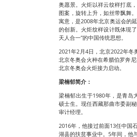
奥愿景。火炬以祥云纹样打底，
图案，旋转上升，如丝带飘舞。
寓意，是2008年北京奥运会的
的创新。火炬纹样设计既体现了
天人合一”的中国传统思想。
2021年2月4日，北京2022年冬
北京冬奥会火种在希腊伯罗奔尼撒
北京冬奥会火炬接力启动。
梁楠郁简介：
梁楠郁出生于1980年，是青岛大
硕士生。现任西藏那曲市委副秘
审计经理。
2016年，他接过前面13任中
湖县的扶贫事业中。5年间，他