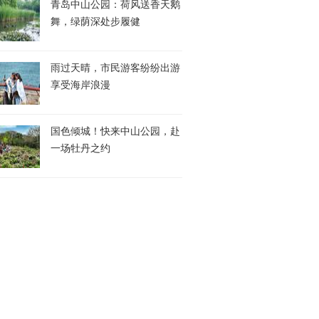
青岛中山公园：荷风送香天鹅
舞，绿荫深处步履健
雨过天晴，市民游客纷纷出游
享受海岸浪漫
国色倾城！快来中山公园，赴
一场牡丹之约