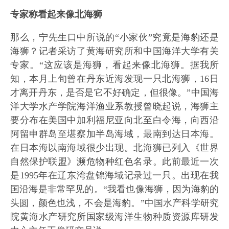
专家称看起来像北海狮
那么，宁先生口中所说的“小家伙”究竟是海豹还是
海狮？记者采访了黄海研究所和中国海洋大学有关
专家。“这应该是海狮，看起来像北海狮。据我所
知，本月上旬曾在丹东近海发现一只北海狮，16日
才离开丹东，是否是它不好确定，但很像。”中国海
洋大学水产学院海洋渔业系教授曾晓起说，海狮主
要分布在美国中加利福尼亚向北至白令海，向西沿
阿留申群岛至堪察加半岛海域，最南到达日本海。
在日本海以南海域很少出现。北海狮已列入《世界
自然保护联盟》濒危物种红色名录。此前最近一次
是1995年在辽东湾盘锦海域记录过一只。出现在我
国沿海是非常罕见的。“我看也像海狮，因为海豹的
头圆，颜色也浅，不会是海豹。”中国水产科学研究
院黄海水产研究所国家级海洋生物种质资源库研发