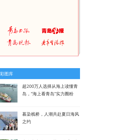
彩图库
超200万人选择从海上读懂青
岛，“海上看青岛”实力圈粉
暮染栈桥，人潮共赴夏日海风
之约