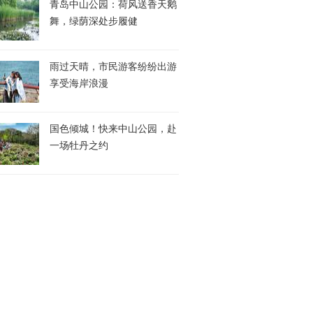
青岛中山公园：荷风送香天鹅
舞，绿荫深处步履健
雨过天晴，市民游客纷纷出游
享受海岸浪漫
国色倾城！快来中山公园，赴
一场牡丹之约