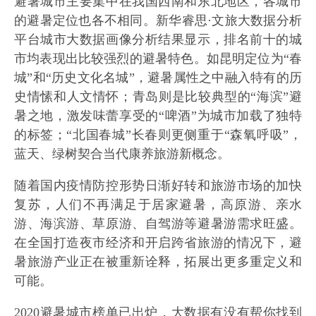
避暑城市主要集中在我国西南和东北地区，各城市
的避暑定位也各不相同。新华睿思·文旅大数据分析
平台城市大数据画像分析结果显示，排名前十的城
市均表现出比较强烈的避暑特色。如昆明定位为“春
城”和“历史文化名城”，避暑属性之中融入特有的历
史情愫和人文情怀；青岛则是比较典型的“海滨”避
暑之地，激发味蕾享受的“啤酒”为城市加载了独特
的标签；“北国春城”长春则更侧重于“森氧呼吸”，
蓝天、绿树契合当代康养旅游新概念。
随着国内疫情防控形势日渐好转和旅游市场的加快
复苏，人们不再满足于居家避暑，高原游、亲水
游、海滨游、草原游、自驾游等避暑游需求旺盛。
在全国打造夜市经济和开启跨省旅游的情况下，避
暑旅游产业正在被重新诠释，拓展出更多重定义和
可能。
2020避暑城市榜单已出炉，大数据有没有帮你找到