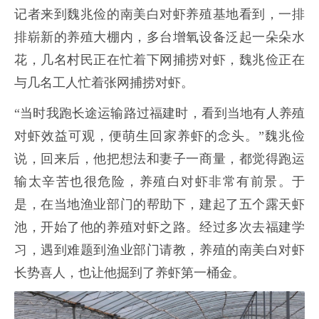
记者来到魏兆俭的南美白对虾养殖基地看到，一排
排崭新的养殖大棚内，多台增氧设备泛起一朵朵水
花，几名村民正在忙着下网捕捞对虾，魏兆俭正在
与几名工人忙着张网捕捞对虾。
“当时我跑长途运输路过福建时，看到当地有人养殖
对虾效益可观，便萌生回家养虾的念头。”魏兆俭
说，回来后，他把想法和妻子一商量，都觉得跑运
输太辛苦也很危险，养殖白对虾非常有前景。于
是，在当地渔业部门的帮助下，建起了五个露天虾
池，开始了他的养殖对虾之路。经过多次去福建学
习，遇到难题到渔业部门请教，养殖的南美白对虾
长势喜人，也让他掘到了养虾第一桶金。