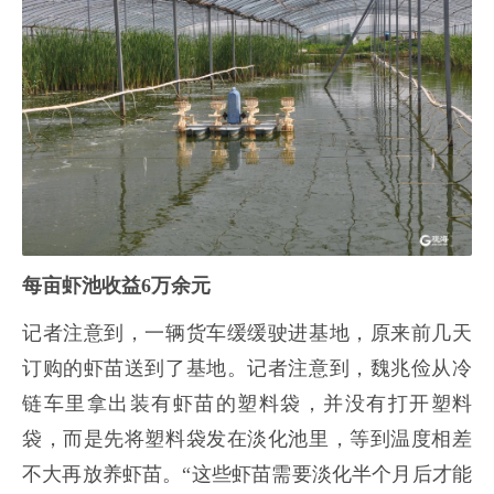
每亩虾池收益6万余元
记者注意到，一辆货车缓缓驶进基地，原来前几天
订购的虾苗送到了基地。记者注意到，魏兆俭从冷
链车里拿出装有虾苗的塑料袋，并没有打开塑料
袋，而是先将塑料袋发在淡化池里，等到温度相差
不大再放养虾苗。“这些虾苗需要淡化半个月后才能