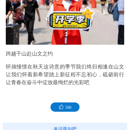
跨越千山赴山文之约
怀揣憧憬在秋天这诗意的季节我们终归相逢在山文
让我们怀着新希望踏上新征程不忘初心，砥砺前行
让青春在奋斗中绽放最绚烂的光彩吧
500
来说两句吧