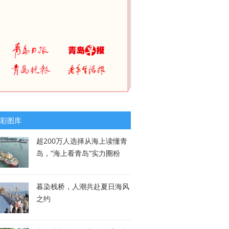
彩图库
超200万人选择从海上读懂青
岛，“海上看青岛”实力圈粉
暮染栈桥，人潮共赴夏日海风
之约