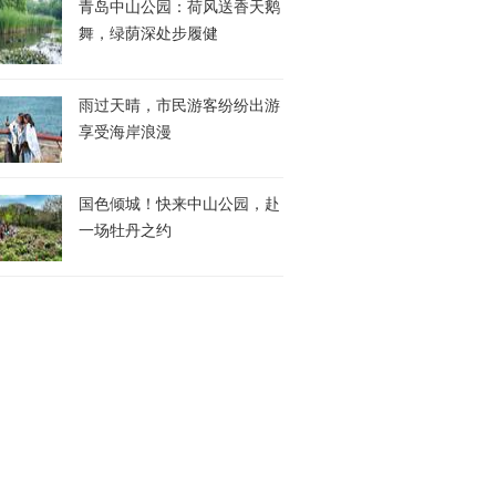
青岛中山公园：荷风送香天鹅
舞，绿荫深处步履健
雨过天晴，市民游客纷纷出游
享受海岸浪漫
国色倾城！快来中山公园，赴
一场牡丹之约