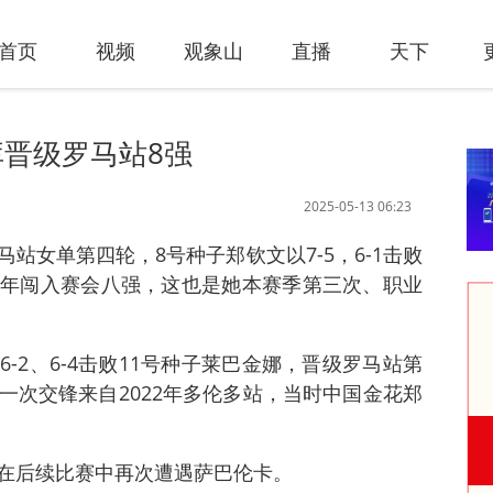
首页
视频
观象山
直播
天下
晋级罗马站8强
2025-05-13 06:23
罗马站女单第四轮，8号种子郑钦文以7-5，6-1击败
年闯入赛会八强，这也是她本赛季第三次、职业
-2、6-4击败11号种子莱巴金娜，晋级罗马站第
一次交锋来自2022年多伦多站，当时中国金花郑
在后续比赛中再次遭遇萨巴伦卡。