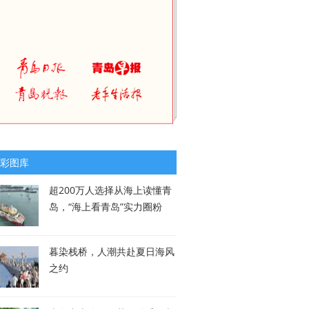
彩图库
超200万人选择从海上读懂青
岛，“海上看青岛”实力圈粉
暮染栈桥，人潮共赴夏日海风
之约