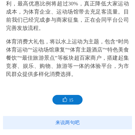
利，最高优惠比例将超过30%，真正降低大家运动
成本，为体育企业、运动场馆带去充足客流量。目
前我们已经完成参与商家征集，正在会同平台公司
完善发放流程。
体育消费大礼包，将以水上运动为主题，包含“时尚
体育运动”“运动场馆康复”“体育主题酒店”“特色美食
餐饮”“最佳旅游景点”等板块超百家商户，搭建起集
竞赛、娱乐、购物、旅游等一体的体验平台，为市
民群众提供多样化消费选择。
15
来说两句吧