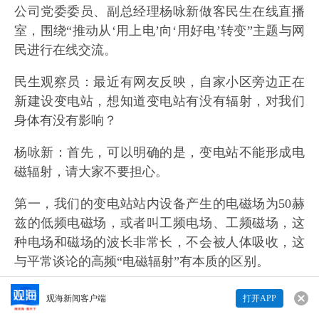
公司党委委员、副总经理杨咏新做客民生在线直播
室，围绕“推动从‘用上电’向‘用好电’转变”主题与网
民进行在线交流。
民生观察员：最近有网友反映，自家小区旁边正在
新建设变电站，想知道变电站有没有辐射，对我们
身体有没有影响？
杨咏新
：
首先，可以明确的是，变电站不能形成电
磁辐射，请大家不要担心。
第一，我们的变电站站内设备产生的电磁场为50赫
兹的低频电磁场，或者叫工频电场、工频磁场，这
种电场和磁场的波长非常长，不会被人体吸收，这
与平常谈论的高频“电磁辐射”有本质的区别。
第二，我们变电站建设项目开工前均已获得环评批
观海新闻客户端
打开APP
来说两句吧...
复，且变电站或线路产生的工频电场、工频磁场数