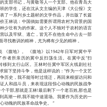
的支部书记，与黄敬等人一个支部。他在青岛大
班的学生，还在沈从文主编的天津《大公报》文
表了一系列乡土题材的文学作品，并出版了长篇
价王林说：中国倘如需要所谓用农村为背景的国
种少壮有为的作家。这个人不独对于农村的语言
营以及牢狱、逃亡，皆无不在他生命中占去一部
面寻找教训的精神，尤为稀有少见的精神 。
 《腹地》。 《腹地》以1942年日军对冀中平
了作者所亲历的冀中反扫荡生活。在冀中反“扫
转移到太行山区。王林时任冀中军区火线剧社社
求留下坚持斗争，他是这样说的：“作为一个文艺
争历史，我不能等时过境迁，再回来根据访问和
证人和战斗员，来表现这段惊心动魄的民族战争
一个干部,那就是王林!最后剩下一个老百姓,那也是
演到高潮一样,我不能中途退场。我要作为历史的一
心动魄的民族革命战争史。 ”