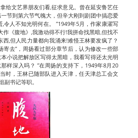
本拿给文艺界朋友们看,征求意见。曾在延安鲁艺任
第一节到第六节气魄大，但辛大刚到剧团中搞恋爱
令人不知光明何在。 ”1949年5月，作家康濯写
大作《腹地》,我激动得不行!我拼命找黑暗,但找不
的东西,但人民力量都向我涌来!难怪王林要发疯了？
周扬寄去”，周扬看过部分章节后，认为修改一些部
这本小说把解放区写得太黑暗，我看写得还太光明
样深入吗？ ”在周扬的支持下，1949年8月20
当时，王林已随部队进入天津，任天津总工会文
组副书记等职。