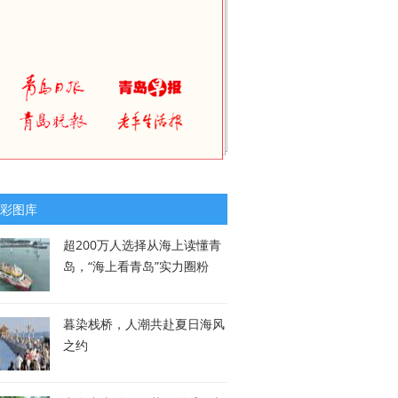
彩图库
超200万人选择从海上读懂青
岛，“海上看青岛”实力圈粉
暮染栈桥，人潮共赴夏日海风
之约