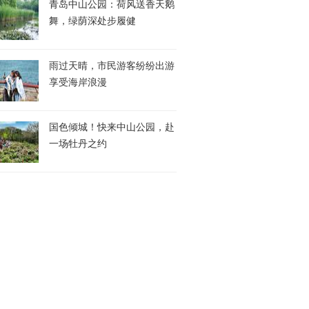
青岛中山公园：荷风送香天鹅
舞，绿荫深处步履健
雨过天晴，市民游客纷纷出游
享受海岸浪漫
国色倾城！快来中山公园，赴
一场牡丹之约