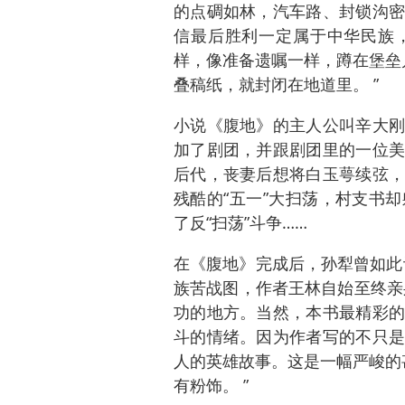
的点碉如林，汽车路、封锁沟密
信最后胜利一定属于中华民族
样，像准备遗嘱一样，蹲在堡垒
叠稿纸，就封闭在地道里。 ”
小说《腹地》的主人公叫辛大刚
加了剧团，并跟剧团里的一位美
后代，丧妻后想将白玉萼续弦，
残酷的“五一”大扫荡，村支书
了反“扫荡”斗争……
在《腹地》完成后，孙犁曾如此
族苦战图，作者王林自始至终亲
功的地方。当然，本书最精彩的
斗的情绪。因为作者写的不只是
人的英雄故事。这是一幅严峻的
有粉饰。 ”