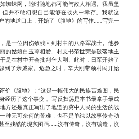
如蜘蛛网，随时随地都可能与敌人相遇。我虽坚
，但并不敢幻想自己能够在战火中幸存。我就这
户的地道口上，开始了《腹地》的写作……写完一
，是一位因伤致残回到村中的八路军战士。他参
丽的姑娘白玉萼相爱。村支书范世荣是破落地主
于是在村中开会批判辛大刚。此时，日军开始了
却躲到了亲戚家。危急之时，辛大刚带领村民开始
评价《腹地》：“这是一幅伟大的民族苦难图，民
身经历了这个事变 。写反扫荡是本书最拿手最成
地方还是真正写出了地道的冀中人民的生活的战
一种无可奈何的苦难，也不是单纯以故事传奇动
甚至残酷的现实图画……沒有传奇，沒有编造，沒