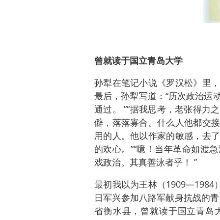
曾就读于国立青岛大学
孙犁在笔记小说《罗汉松》里，
最后，孙犁写道：“历次政治运
通过。 ”“据我思考，老张得
僻，落落寡合。什么人他都交接
用的人。他以作家的敏感，去了
的欢心。”“噫！当年革命如渡
戏政治。其真善泳者乎！ ”
最初我以为王林（1909—198
日军兴参加八路军献身抗战的青
省衡水县，曾就读于国立青岛