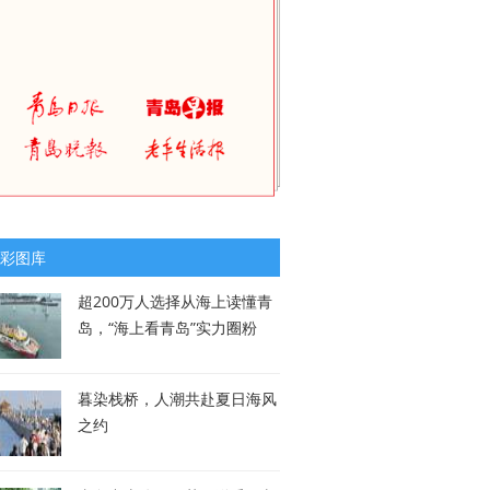
彩图库
超200万人选择从海上读懂青
岛，“海上看青岛”实力圈粉
暮染栈桥，人潮共赴夏日海风
之约