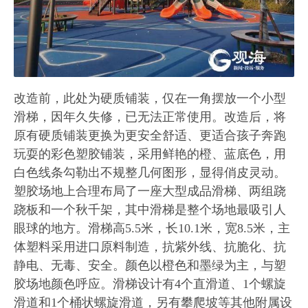
改造前，此处为硬质铺装，仅在一角摆放一个小型
滑梯，因年久失修，已无法正常使用。改造后，将
原有硬质铺装更换为更安全舒适、更适合孩子奔跑
玩耍的彩色塑胶铺装，采用鲜艳的橙、蓝底色，用
白色线条勾勒出不规整几何图形，显得俏皮灵动。
塑胶场地上合理布局了一座大型成品滑梯、两组跷
跷板和一个秋千架，其中滑梯是整个场地最吸引人
眼球的地方。滑梯高5.5米，长10.1米，宽8.5米，主
体塑料采用进口原料制造，抗紫外线、抗脆化、抗
静电、无毒、安全。颜色以橙色和墨绿为主，与塑
胶场地颜色呼应。滑梯设计有4个直滑道、1个螺旋
滑道和1个桶状螺旋滑道，另有攀爬坡等其他附属设