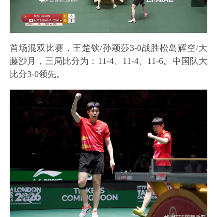
首场混双比赛，王楚钦/孙颖莎3-0战胜松岛辉空/大
藤沙月，三局比分为：11-4、11-4、11-6。中国队大
比分3-0领先。