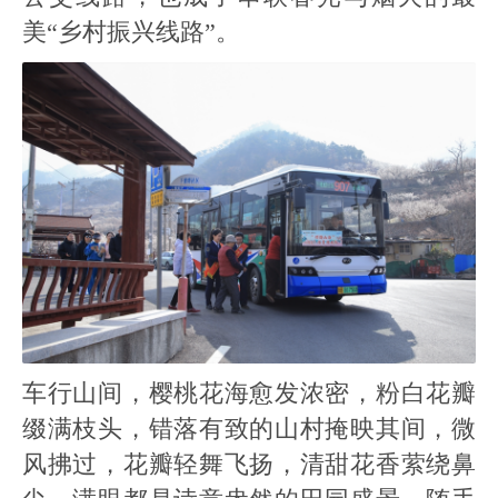
美“乡村振兴线路”。
车行山间，樱桃花海愈发浓密，粉白花瓣
缀满枝头，错落有致的山村掩映其间，微
风拂过，花瓣轻舞飞扬，清甜花香萦绕鼻