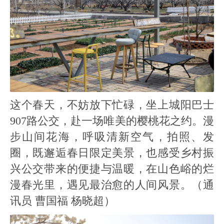
这个春天，不妨放下忙碌，坐上城阳巴士
907路公交，赴一场唯美的樱桃花之约。漫
步山间花海，呼吸清新空气，拍照、发
圈，既邂逅春日限定美景，也感受乡村振
兴公交带来的便捷与温暖，在山色峪的烂
漫春光里，遇见最治愈的人间风景。（通
讯员 曹国福 杨晓超）