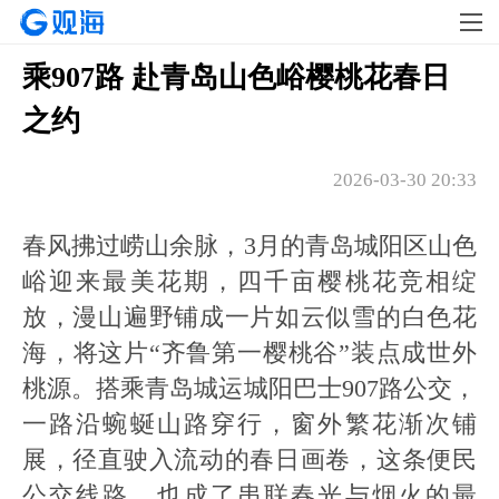
乘907路 赴青岛山色峪樱桃花春日
之约
2026-03-30 20:33
春风拂过崂山余脉，3月的青岛城阳区山色
峪迎来最美花期，四千亩樱桃花竞相绽
放，漫山遍野铺成一片如云似雪的白色花
海，将这片“齐鲁第一樱桃谷”装点成世外
桃源。搭乘青岛城运城阳巴士907路公交，
一路沿蜿蜒山路穿行，窗外繁花渐次铺
展，径直驶入流动的春日画卷，这条便民
公交线路，也成了串联春光与烟火的最