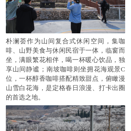
朴澜荟作为山间复合式休闲空间，集咖
啡、山野美食与休闲民宿于一体，临窗而
坐，满眼繁花相伴，喝一杯暖心饮品，独
享山间静谧；南坡咖啡则坐拥花海观景C
位，一杯醇香咖啡搭配精致甜点，俯瞰漫
山雪白花海，是定格春日浪漫、打卡出圈
的首选之地。