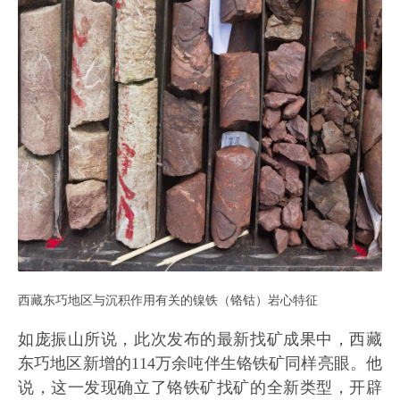
西藏东巧地区与沉积作用有关的镍铁（铬钴）岩心特征
如庞振山所说，此次发布的最新找矿成果中，西藏
东巧地区新增的114万余吨伴生铬铁矿同样亮眼。他
说，这一发现确立了铬铁矿找矿的全新类型，开辟