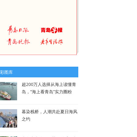
彩图库
超200万人选择从海上读懂青
岛，“海上看青岛”实力圈粉
暮染栈桥，人潮共赴夏日海风
之约