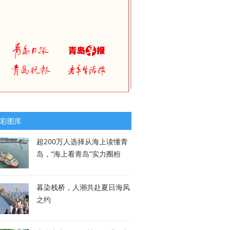
彩图库
超200万人选择从海上读懂青
岛，“海上看青岛”实力圈粉
暮染栈桥，人潮共赴夏日海风
之约