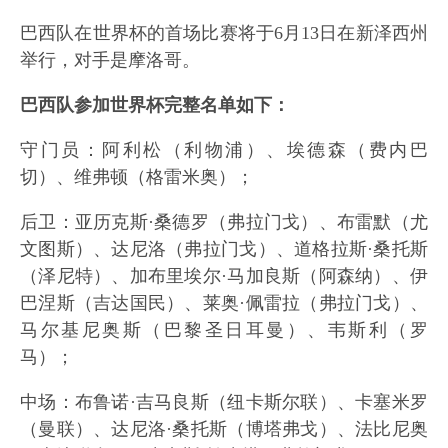
巴西队在世界杯的首场比赛将于6月13日在新泽西州
举行，对手是摩洛哥。
巴西队参加世界杯完整名单如下：
守门员：阿利松（利物浦）、埃德森（费内巴
切）、维弗顿（格雷米奥）；
后卫：亚历克斯·桑德罗（弗拉门戈）、布雷默（尤
文图斯）、达尼洛（弗拉门戈）、道格拉斯·桑托斯
（泽尼特）、加布里埃尔·马加良斯（阿森纳）、伊
巴涅斯（吉达国民）、莱奥·佩雷拉（弗拉门戈）、
马尔基尼奥斯（巴黎圣日耳曼）、韦斯利（罗
马）；
中场：布鲁诺·吉马良斯（纽卡斯尔联）、卡塞米罗
（曼联）、达尼洛·桑托斯（博塔弗戈）、法比尼奥