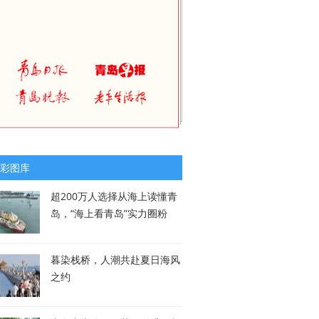
彩图库
超200万人选择从海上读懂青
岛，“海上看青岛”实力圈粉
暮染栈桥，人潮共赴夏日海风
之约